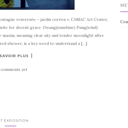
ME
montagne renversée – jardin coréen », CAMAC Art Center,
Con
isite for decent grace. Gwang(sunshine) Pung(wind)
e maxim, meaning clear sky and tender moonlight after
ered shower, is a key word to understand a […]
 SAVOIR PLUS
 comments yet
T EXPOSITION