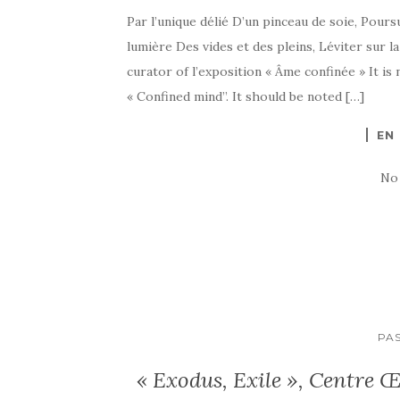
Par l’unique délié D’un pinceau de soie, Poursu
lumière Des vides et des pleins, Léviter sur l
curator of l’exposition « Âme confinée » It is 
« Confined mind”. It should be noted […]
EN
No
PAS
« Exodus, Exile », Centre Œ