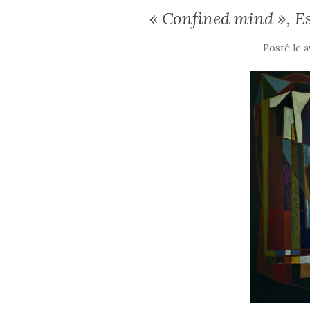
« Confined mind », E
Posté le
a