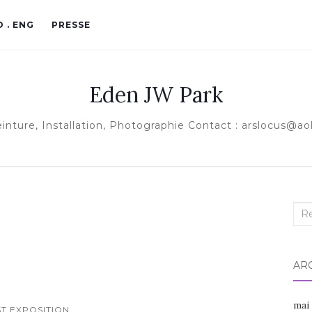
O . ENG
PRESSE
Eden JW Park
inture, Installation, Photographie Contact : arslocus@aol
Rec
:
AR
mai
T EXPOSITION