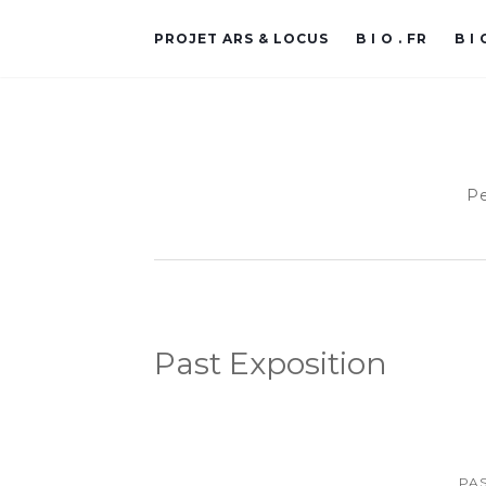
PROJET ARS & LOCUS
B I O . FR
B I 
Pe
Past Exposition
PAS