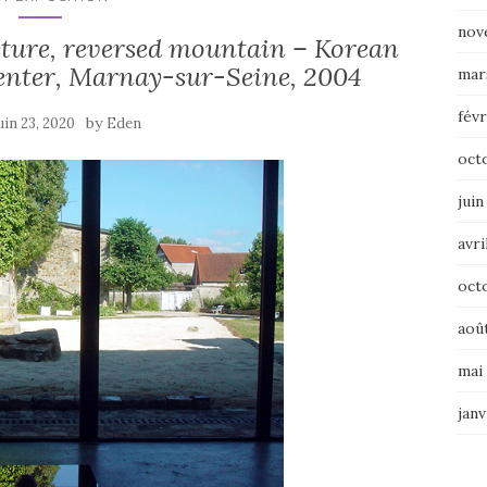
nov
cture, reversed mountain – Korean
enter, Marnay-sur-Seine, 2004
mar
févr
by
uin 23, 2020
Eden
oct
juin
avri
oct
aoû
mai
janv