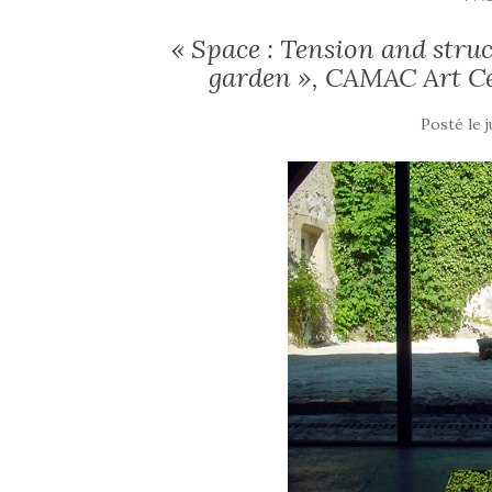
« Space : Tension and stru
garden », CAMAC Art C
Posté le
j