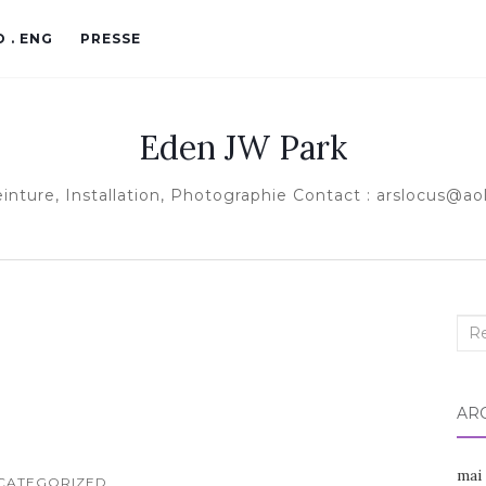
O . ENG
PRESSE
Eden JW Park
inture, Installation, Photographie Contact : arslocus@aol
Rec
:
AR
mai
CATEGORIZED