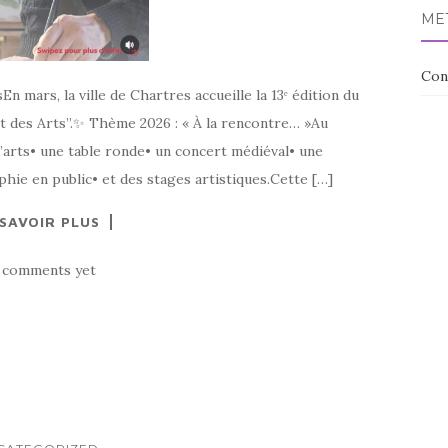
ME
Con
n mars, la ville de Chartres accueille la 13ᵉ édition du
t des Arts”.✨ Thème 2026 : « À la rencontre… »Au
’arts• une table ronde• un concert médiéval• une
ie en public• et des stages artistiques.Cette […]
 SAVOIR PLUS
 comments yet