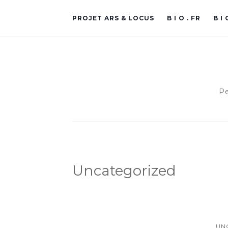
PROJET ARS & LOCUS
B I O . FR
B I 
Pe
Uncategorized
UN