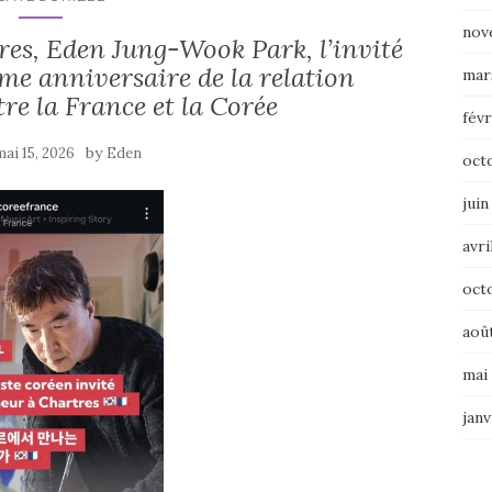
nov
res, Eden Jung-Wook Park, l’invité
me anniversaire de la relation
mar
re la France et la Corée
févr
by
mai 15, 2026
Eden
oct
juin
avri
oct
aoû
mai
janv